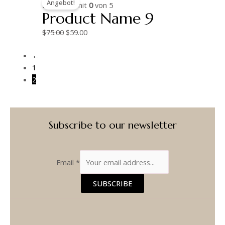
Angebot!
Preis
Preis
Bewertet mit
0
von 5
Product Name 9
war:
ist:
$75.00
$59.00.
$
75.00
$
59.00
←
1
2
Subscribe to our newsletter
Email
*
SUBSCRIBE