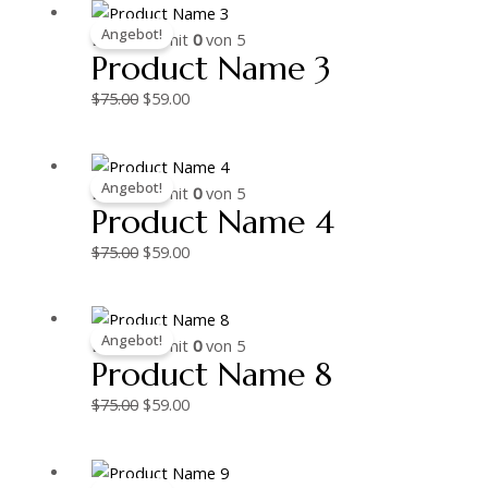
Ursprünglicher
Aktueller
Angebot!
Preis
Preis
Bewertet mit
0
von 5
Product Name 3
war:
ist:
$75.00
$59.00.
$
75.00
$
59.00
Ursprünglicher
Aktueller
Angebot!
Preis
Preis
Bewertet mit
0
von 5
Product Name 4
war:
ist:
$75.00
$59.00.
$
75.00
$
59.00
Ursprünglicher
Aktueller
Angebot!
Preis
Preis
Bewertet mit
0
von 5
Product Name 8
war:
ist:
$75.00
$59.00.
$
75.00
$
59.00
Ursprünglicher
Aktueller