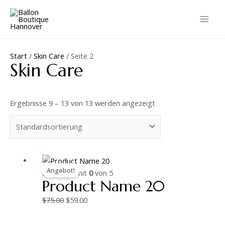
Zum
MAI
Inhalt
MEN
springen
Start
/
Skin Care
/ Seite 2
Skin Care
Ergebnisse 9 – 13 von 13 werden angezeigt
Ursprünglicher
Aktueller
Angebot!
Preis
Preis
Bewertet mit
0
von 5
Product Name 20
war:
ist:
$75.00
$59.00.
$
75.00
$
59.00