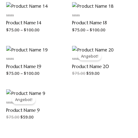
Preisspanne:
Preisspanne:
$75.00
$75.00
bis
bis
$100.00
$100.00
Bewertet
Bewertet
Product Name 14
Product Name 18
mit
mit
0
0
$
75.00
–
$
100.00
$
75.00
–
$
100.00
von
von
5
5
Preisspanne:
Ursprünglicher
Aktueller
$75.00
Preis
Preis
Angebot!
bis
war:
ist:
$100.00
$75.00
$59.00.
Bewertet
Bewertet
Product Name 19
Product Name 20
mit
mit
0
0
$
75.00
–
$
100.00
$
75.00
$
59.00
von
von
5
5
Ursprünglicher
Aktueller
Preis
Preis
Angebot!
war:
ist:
$75.00
$59.00.
Bewertet
Product Name 9
mit
0
$
75.00
$
59.00
von
5